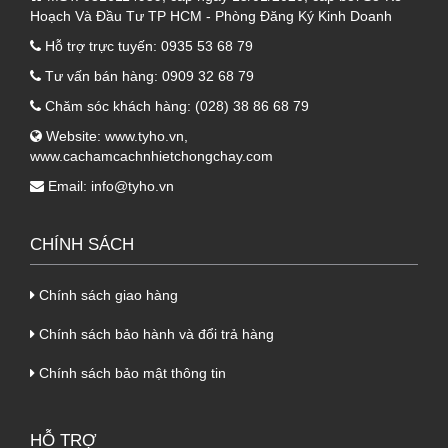
Hoạch Và Đầu Tư TP HCM - Phòng Đăng Ký Kinh Doanh
ngăn chặn sự thoát nhiệt từ công trình ra bên
ngoài.
Hỗ trợ trực tuyến:
0935 53 68 79
- Khả năng cách âm hoàn hảo nhờ vô vàn lỗ
Tư vấn bán hàng:
0909 32 68 79
nhỏ li ti trên bề mặt của
mút xốp PE
Chăm sóc khách hàng:
(028) 38 86 68 79
Foam
khiến âm thanh đi qua bị gãy, giúp làm
Website:
www.tyho.vn
,
www.cachamcachnhietchongchay.com
giảm tới 80% lượng âm thanh đi qua. Nhờ vậy
đem lại sự tĩnh lặng cho không gian.
Email:
info@tyho.vn
- Khả năng chống thấm dột vô cùng hiệu quả
nhờ vô vàn các lỗ nhỏ li ti trên sản phẩm, giúp
CHÍNH SÁCH
sản phẩm chống thẩm thấu lên tới 95%, hạn
Chính sách giao hàng
chế các hiện tượng ẩm mốc, mối mọt.
- Sản phẩm có cấu tạo 2 lớp với độ dày 3mm,
Chính sách bảo hành và đổi trả hàng
chính vì vậy, tỷ trọng sản phẩm rất nhẹ. Điều
Chính sách bảo mật thông tin
này góp phần đem lại sự thuận tiện trong quá
trình thi công, vận chuyển. Đồng thời sản
phẩm cũng có độ dai, khó rách nhất định. Đem
HỖ TRỢ