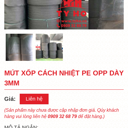
MÚT XỐP CÁCH NHIỆT PE OPP DÀY
3MM
Giá:
Liên hệ
(Sản phẩm này chưa được cập nhập đơn giá. Qúy khách
hàng vui lòng liên hệ
0909 32 68 79
để đặt hàng.)
MÔ TẢ NGẮN: