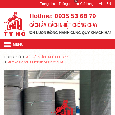
0
Trang chủ
Thông tin
Giỏ hàng |
VN |
EN
Hotline:
0935 53 68 79
CÁCH ÂM CÁCH NHIỆT CHỐNG CHÁY
ỚI VÀ LUÔN LUÔN ĐỒNG HÀNH CÙNG QUÝ KHÁCH HÀNG MỌI LÚC
MENU
TRANG CHỦ
MÚT XỐP CÁCH NHIỆT PE OPP
MÚT XỐP CÁCH NHIỆT PE OPP DÀY 3MM