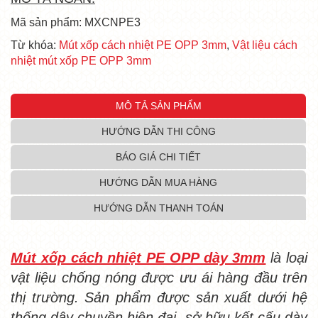
Mã sản phẩm: MXCNPE3
Từ khóa:
Mút xốp cách nhiệt PE OPP 3mm
,
Vật liệu cách
nhiệt mút xốp PE OPP 3mm
MÔ TẢ SẢN PHẨM
HƯỚNG DẪN THI CÔNG
BÁO GIÁ CHI TIẾT
HƯỚNG DẪN MUA HÀNG
HƯỚNG DẪN THANH TOÁN
Mút xốp cách nhiệt PE OPP dày 3mm
là loại
vật liệu chống nóng được ưu ái hàng đầu trên
thị trường. Sản phẩm được sản xuất dưới hệ
thống dây chuyền hiện đại, sở hữu kết cấu dày