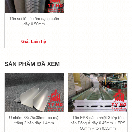
Tôn soi lỗ tiêu âm dạng cuộn
dày 0.50mm
Giá: Liên hệ
SẢN PHẨM ĐÃ XEM
Tôn đục lỗ tiêu âm Tỷ Hổ
-
Tôn soi lỗ tiêu âm
có màu sắc trắng bạc, dễ
dàng vận chuyển cũng như vệ sinh trong quá
trình sử dụng.
- Sản phẩm với các lỗ tròn nhỏ, được phân bổ
dàn đều trên bề mặt phẳng, giúp làm tăng khả
U nhôm 38x75x38mm bo mặt
Tôn EPS cách nhiệt 3 lớp tôn
năng phân tán âm thanh qua các lớp, giúp
trăng 2 bên dày 1.4mm
nền Đông Á dày 0.45mm + EPS
50mm + tôn 0.35mm
cách âm tốt hơn khi âm thanh đi qua lớp tôn