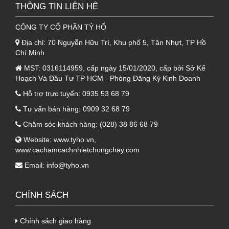
dạng tấm dày 0.30mm
THÔNG TIN LIÊN HỆ
Nhờ cấu tạo đặc biệt nên sản phẩm mang lại
CÔNG TY CỔ PHẦN TỶ HỔ
cho công trình rất nhiều tính năng vượt trội, cụ
Địa chỉ:
70 Nguyễn Hữu Trí, Khu phố 5, Tân Nhựt, TP Hồ
thể như:
Chí Minh
MST:
0316114959, cấp ngày 15/01/2020, cấp bởi Sở Kế
2.1. Khả năng cách âm vô cùng hiệu quả
Hoạch Và Đầu Tư TP HCM - Phòng Đăng Ký Kinh Doanh
- Đây là một trong những ưu điểm nổi bật nhất
Hỗ trợ trực tuyến:
0935 53 68 79
của tấm cách nhiệt, tiêu âm này. Sản phẩm
Tư vấn bán hàng:
0909 32 68 79
với các lỗ tròn có đường kính 0.4mm giúp âm
Chăm sóc khách hàng:
(028) 38 86 68 79
thanh dễ dàng thẩm thấu và lọt qua. Nhờ vậy
Website:
www.tyho.vn
,
làm giảm thiểu tối đa khả năng lan truyền âm
www.cachamcachnhietchongchay.com
thanh qua kết cấu.
Email:
info@tyho.vn
2.2. Khả năng cách nhiệt, chống cháy tối
CHÍNH SÁCH
ưu
- Sản phẩm có hệ số dẫn nhiệt thấp, có khả
Chính sách giao hàng