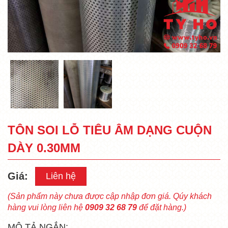
TÔN SOI LỖ TIÊU ÂM DẠNG CUỘN
DÀY 0.30MM
Giá:
Liên hệ
(Sản phẩm này chưa được cập nhập đơn giá. Qúy khách
hàng vui lòng liên hệ
0909 32 68 79
để đặt hàng.)
MÔ TẢ NGẮN: