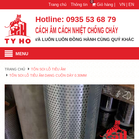
0
Trang chủ
Thông tin
Giỏ hàng |
VN |
EN
Hotline:
0935 53 68 79
CÁCH ÂM CÁCH NHIỆT CHỐNG CHÁY
 CAO MỚI VÀ LUÔN LUÔN ĐỒNG HÀNH CÙNG QUÝ KHÁCH HÀNG M
MENU
TRANG CHỦ
TÔN SOI LỖ TIÊU ÂM
TÔN SOI LỖ TIÊU ÂM DẠNG CUỘN DÀY 0.30MM