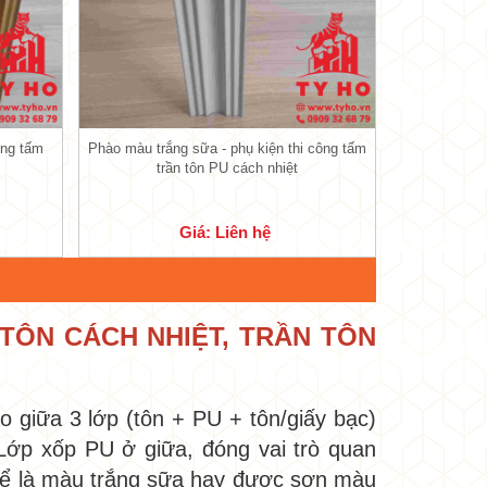
ông tấm
Phào màu trắng sữa - phụ kiện thi công tấm
trần tôn PU cách nhiệt
•
Giá: Liên hệ
TÔN CÁCH NHIỆT, TRẦN TÔN
o giữa 3 lớp (tôn + PU + tôn/giấy bạc)
Lớp xốp PU ở giữa, đóng vai trò quan
 thể là màu trắng sữa hay được sơn màu