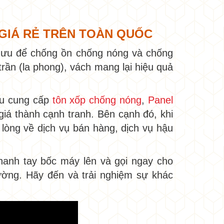
G, GIÁ RẺ TRÊN TOÀN QUỐC
i ưu để chống ồn chống nóng và chống
rần (la phong), vách mang lại hiệu quả
ầu cung cấp
tôn xốp chống nóng
,
Panel
 giá thành cạnh tranh. Bên cạnh đó, khi
i lòng về dịch vụ bán hàng, dịch vụ hậu
hanh tay bốc máy lên và gọi ngay cho
ường. Hãy đến và trải nghiệm sự khác