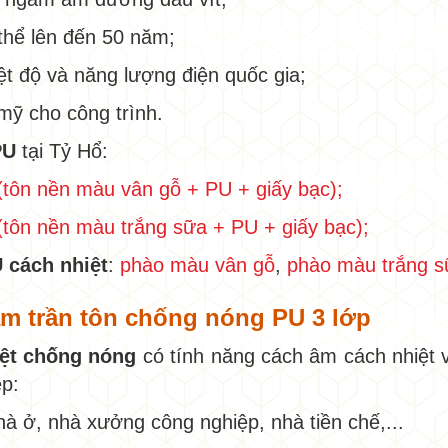
thể lên đến 50 năm;
iệt độ và năng lượng điện quốc gia;
mỹ cho công trình.
PU
tại Tỷ Hổ:
(tôn nền màu vân gỗ + PU + giấy bạc);
(tôn nền màu trắng sữa + PU + giấy bạc);
 cách nhiệt
:
phào màu vân gỗ
,
phào màu trắng s
ẩm trần tôn chống nóng PU 3 lớp
iệt chống nóng
có tính năng cách âm cách nhiệt 
ệp:
nhà ở, nhà xưởng công nghiệp, nhà tiền chế,...