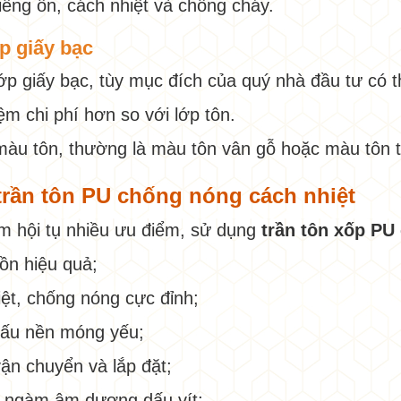
iếng ồn, cách nhiệt và chống cháy.
ớp giấy bạc
ớp giấy bạc, tùy mục đích của quý nhà đầu tư có t
iệm chi phí hơn so với lớp tôn.
màu tôn, thường là màu tôn vân gỗ hoặc màu tôn 
 trần tôn PU chống nóng cách nhiệt
m hội tụ nhiều ưu điểm, sử dụng
trần tôn xốp PU 
ồn hiệu quả;
ệt, chống nóng cực đỉnh;
 cấu nền móng yếu;
ận chuyển và lắp đặt;
g ngàm âm dương dấu vít;