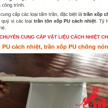
 công trình.
cung cấp các loại tấm trần, đặc biệt là
trần xốp 
 quý vị các loại
trần tôn xốp PU cách nhiệt
. Tỷ 
nhé.
N CHUYÊN CUNG CẤP VẬT LIỆU CÁCH NHIỆT C
ôn PU cách nhiệt, trần xốp PU chống nó