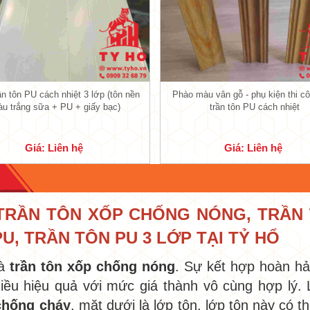
•
•
n tôn PU cách nhiệt 3 lớp (tôn nền
Phào màu vân gỗ - phụ kiện thi c
u trắng sữa + PU + giấy bạc)
trần tôn PU cách nhiệt
•
Giá: Liên hệ
Giá: Liên hệ
•
 TRẦN TÔN XỐP CHỐNG NÓNG, TRẦN 
PU, TRẦN TÔN PU 3 LỚP TẠI TỶ HỔ
à
trần tôn xốp chống nóng
. Sự kết hợp hoàn hả
iều hiệu quả với mức giá thành vô cùng hợp lý. 
chống cháy
, mặt dưới là lớp tôn, lớp tôn này có