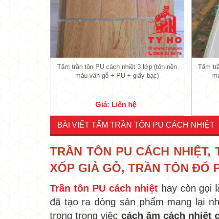
•
•
•
•
•
Tấm trần tôn PU cách nhiệt 3 lớp (tôn nền
Tấm trầ
màu vân gỗ + PU + giấy bạc)
mà
•
Giá: Liên hệ
BÀI VIẾT TẤM TRẦN TÔN PU CÁCH NHIỆT
•
TRẦN TÔN PU CÁCH NHIỆT,
XỐP GIẢ GỖ, TRẦN TÔN ĐỔ 
Trần tôn PU cách nhiệt
hay còn gọi l
•
đã tạo ra dòng sản phẩm mang lại nh
trọng trong việc
cách âm cách nhiệt 