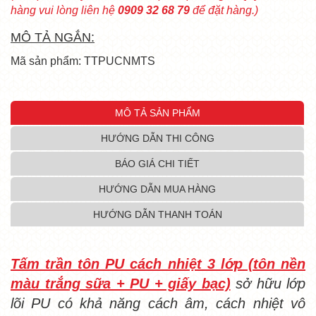
hàng vui lòng liên hệ
0909 32 68 79
để đặt hàng.)
MÔ TẢ NGẮN:
Mã sản phẩm: TTPUCNMTS
MÔ TẢ SẢN PHẨM
HƯỚNG DẪN THI CÔNG
BÁO GIÁ CHI TIẾT
HƯỚNG DẪN MUA HÀNG
HƯỚNG DẪN THANH TOÁN
Tấm trần tôn PU cách nhiệt 3 lớp (tôn nền
màu trắng sữa + PU + giấy bạc)
sở hữu lớp
lõi PU có khả năng cách âm, cách nhiệt vô