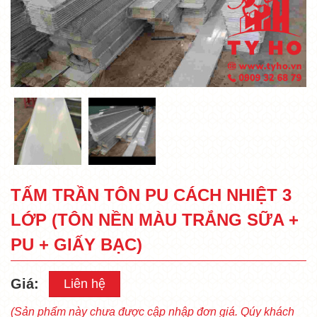
TẤM TRẦN TÔN PU CÁCH NHIỆT 3
LỚP (TÔN NỀN MÀU TRẮNG SỮA +
PU + GIẤY BẠC)
Giá:
Liên hệ
(Sản phẩm này chưa được cập nhập đơn giá. Qúy khách