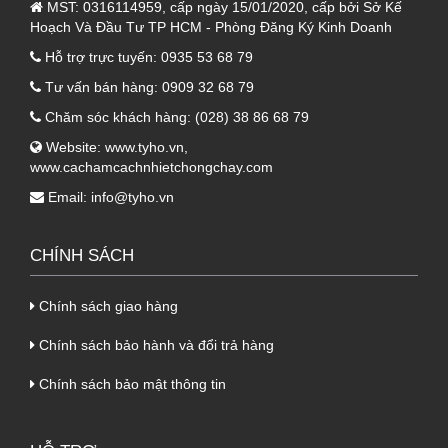
nó đem lại hiệu quả tuyệt vời cho sản phẩm.
MST:
0316114959, cấp ngày 15/01/2020, cấp bởi Sở Kế
Hoạch Và Đầu Tư TP HCM - Phòng Đăng Ký Kinh Doanh
2. Ưu điểm của tấm trần tôn PU
Hỗ trợ trực tuyến:
0935 53 68 79
Tư vấn bán hàng:
0909 32 68 79
cách nhiệt 3 lớp (tôn nền màu trắng
Chăm sóc khách hàng:
(028) 38 86 68 79
sữa + PU + giấy bạc)
Website:
www.tyho.vn
,
Ưu điểm của
tấm trần tôn PU cách nhiệt 3
www.cachamcachnhietchongchay.com
lớp
bao gồm:
Email:
info@tyho.vn
- Khả năng cách âm, cách nhiệt, chống nóng
cực kì tốt, đem lại sự thoáng mát vào mùa hè,
CHÍNH SÁCH
và ấm áp vào mùa đông.
- Tỷ trọng sản phẩm nhẹ, phù hợp với cả các
Chính sách giao hàng
công trình có nền móng yếu.
Chính sách bảo hành và đổi trả hàng
- Độ cứng chắc, bền bỉ của sản phẩm được
Chính sách bảo mật thông tin
đánh giá cao, có thể dùng từ 25 đến 50 năm.
- Trong quá trình vận chuyển, thi công, sản
phẩm luôn đem lại sự thuận tiện. Đồng thời có