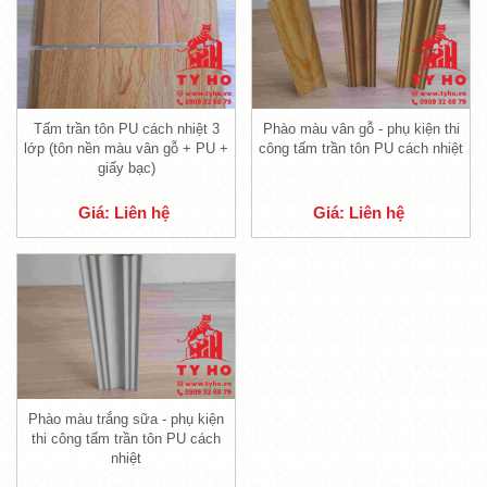
+ PU + giấy bạc)
Tấm trần tôn PU cách nhiệt 3
Phào màu vân gỗ - phụ kiện thi
lớp (tôn nền màu vân gỗ + PU +
công tấm trần tôn PU cách nhiệt
giấy bạc)
Giá: Liên hệ
Giá: Liên hệ
Mẫu trần tôn PU 3 lớp (tôn + PU + tôn/giấy
bạc)
Phào màu trắng sữa - phụ kiện
Tấm trần tôn PU cách nhiệt
có cấu tạo với 3
thi công tấm trần tôn PU cách
nhiệt
lớp, các lớp này được liên kết chặt chẽ với