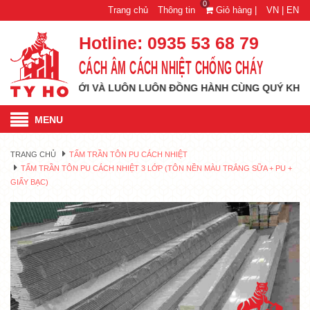
0
Trang chủ
Thông tin
Giỏ hàng |
VN |
EN
Hotline:
0935 53 68 79
CÁCH ÂM CÁCH NHIỆT CHỐNG CHÁY
ẦM CAO MỚI VÀ LUÔN LUÔN ĐỒNG HÀNH CÙNG QUÝ KHÁCH HÀNG
MENU
TRANG CHỦ
TẤM TRẦN TÔN PU CÁCH NHIỆT
TẤM TRẦN TÔN PU CÁCH NHIỆT 3 LỚP (TÔN NỀN MÀU TRẮNG SỮA + PU +
GIẤY BẠC)