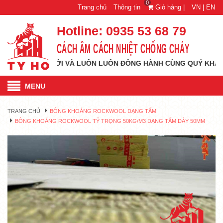
0
Trang chủ
Thông tin
Giỏ hàng |
VN |
EN
Hotline:
0935 53 68 79
CÁCH ÂM CÁCH NHIỆT CHỐNG CHÁY
ẦM CAO MỚI VÀ LUÔN LUÔN ĐỒNG HÀNH CÙNG QUÝ KHÁCH HÀNG
MENU
TRANG CHỦ
BÔNG KHOÁNG ROCKWOOL DẠNG TẤM
BÔNG KHOÁNG ROCKWOOL TỶ TRỌNG 50KG/M3 DẠNG TẤM DÀY 50MM