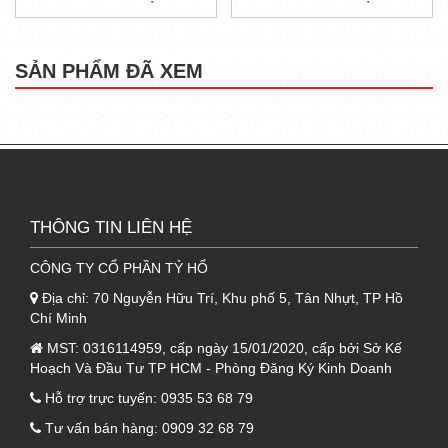
ra thành phẩm có màu vàng nâu. Bên cạnh đó
là khả năng cách âm, cách nhiệt, chống cháy
SẢN PHẨM ĐÃ XEM
vượt trội.
XEM THÊM:
BÔNG KHOÁNG ROCKWOOL
TỶ TRỌNG 80KG/M3 DẠNG TẤM DÀY 50MM
2. Ưu điểm của bông khoáng
Rockwool tỷ trọng 50kg/m3 dạng
THÔNG TIN LIÊN HỆ
tấm dày 50mm
CÔNG TY CỔ PHẦN TỶ HỔ
Rockwool là loại vật liệu nổi bật với khả năng
Địa chỉ:
70 Nguyễn Hữu Trí, Khu phố 5, Tân Nhựt, TP Hồ
Chí Minh
cách âm, cách nhiệt, chống cháy. Đây cũng là
3 ưu điểm nổi bật của loại bông khoáng này.
MST:
0316114959, cấp ngày 15/01/2020, cấp bởi Sở Kế
Hoạch Và Đầu Tư TP HCM - Phòng Đăng Ký Kinh Doanh
Cụ thể như sau:
Hỗ trợ trực tuyến:
0935 53 68 79
2.1. Khả năng chống nóng, cách nhiệt
Tư vấn bán hàng:
0909 32 68 79