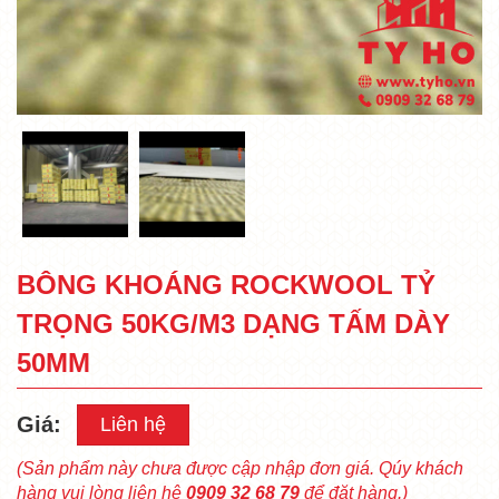
BÔNG KHOÁNG ROCKWOOL TỶ
TRỌNG 50KG/M3 DẠNG TẤM DÀY
50MM
Giá:
Liên hệ
(Sản phẩm này chưa được cập nhập đơn giá. Qúy khách
hàng vui lòng liên hệ
0909 32 68 79
để đặt hàng.)