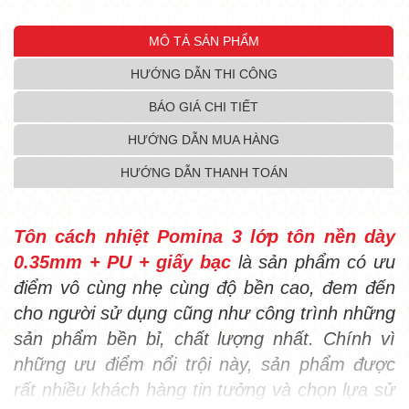
MÔ TẢ SẢN PHẨM
HƯỚNG DẪN THI CÔNG
BÁO GIÁ CHI TIẾT
HƯỚNG DẪN MUA HÀNG
HƯỚNG DẪN THANH TOÁN
Tôn cách nhiệt Pomina 3 lớp tôn nền dày
0.35mm + PU + giấy bạc
là sản phẩm có ưu
điểm vô cùng nhẹ cùng độ bền cao, đem đến
cho người sử dụng cũng như công trình những
sản phẩm bền bỉ, chất lượng nhất. Chính vì
những ưu điểm nổi trội này, sản phẩm được
rất nhiều khách hàng tin tưởng và chọn lựa sử