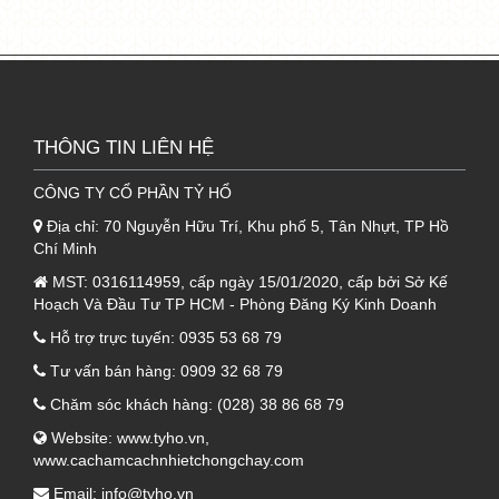
cho sản phẩm.
1.2. Lớp giữa tôn Pomina 3 lớp cách
nhiệt
- Lớp giữa
THÔNG TIN LIÊN HỆ
tôn Pomina 3 lớp
chính là lớp cấu
tạo xốp PU với đặc tính cách âm, cách nhiệt,
CÔNG TY CỔ PHẦN TỶ HỔ
chống cháy vô cùng hiệu quả, đem lại tính đàn
Địa chỉ:
70 Nguyễn Hữu Trí, Khu phố 5, Tân Nhựt, TP Hồ
hồi vô cùng tốt và có khả năng kết dính hoàn
Chí Minh
hảo với 2 lớp tôn cong lại, đem đến ưu điểm
MST:
0316114959, cấp ngày 15/01/2020, cấp bởi Sở Kế
vượt trội hơn so với các loại tôn lợp mái thông
Hoạch Và Đầu Tư TP HCM - Phòng Đăng Ký Kinh Doanh
thường.
Hỗ trợ trực tuyến:
0935 53 68 79
Tư vấn bán hàng:
0909 32 68 79
1.3. Lớp dưới cùng tôn xốp chống
Chăm sóc khách hàng:
(028) 38 86 68 79
nóng Pomina
Website:
www.tyho.vn
,
www.cachamcachnhietchongchay.com
- Cuối cùng là lớp giấy bạc có tác dụng làm
Email:
info@tyho.vn
tăng tính thẩm mỹ cho công trình cũng như