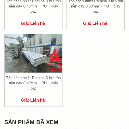
Tôn cách nhiệt Pomina 3 lớp tôn
Tôn cách nhiệt Pomina 3 lớp tôn
nền dày 0.45mm + PU + giấy
nền dày 0.50mm + PU + giấy
bạc
bạc
Giá: Liên hệ
Giá: Liên hệ
Tôn PU cách nhiệt Pomina 3 lớp
Tôn cách nhiệt Pomina 3 lớp tôn
1.1. Lớp trên cùng tôn Pomina 3 lớp
nền dày 0.40mm + PU + giấy
- Lớp tôn nền bên ngoài cùng của
tôn Pomina
bạc
thường chịu nhiều ảnh hưởng từ yếu tố môi
Giá: Liên hệ
trường nên trong quá trình chọn lựa sử dụng
sản phẩm, bạn nên chọn lựa sử dụng các sản
phẩm có độ dày 0.35mm trở lên để đem lại độ
SẢN PHẨM ĐÃ XEM
bền cũng như đảm bảo tính thẩm mỹ tốt nhất