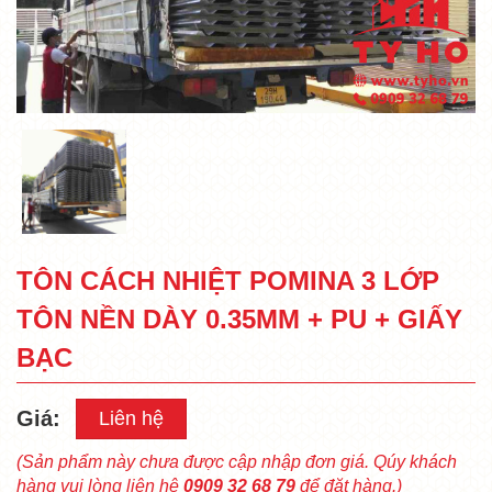
TÔN CÁCH NHIỆT POMINA 3 LỚP
TÔN NỀN DÀY 0.35MM + PU + GIẤY
BẠC
Giá:
Liên hệ
(Sản phẩm này chưa được cập nhập đơn giá. Qúy khách
hàng vui lòng liên hệ
0909 32 68 79
để đặt hàng.)