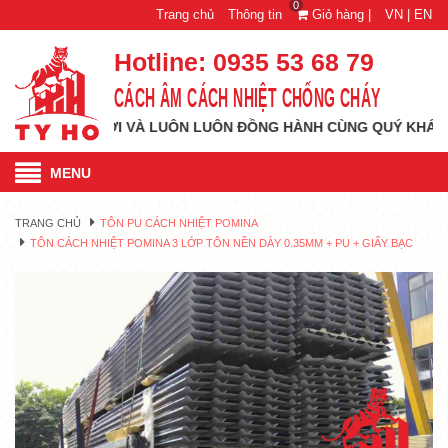
0
Trang chủ
Thông tin
Giỏ hàng |
VN |
EN
Hotline:
0935 53 68 79
CÁCH ÂM CÁCH NHIỆT CHỐNG CHÁY
 CAO MỚI VÀ LUÔN LUÔN ĐỒNG HÀNH CÙNG QUÝ KHÁCH HÀNG M
MENU
TRANG CHỦ
TÔN PU CÁCH NHIỆT POMINA
TÔN CÁCH NHIỆT POMINA 3 LỚP TÔN NỀN DÀY 0.35MM + PU + GIẤY BẠC