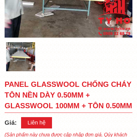
PANEL GLASSWOOL CHỐNG CHÁY
TÔN NỀN DÀY 0.50MM +
GLASSWOOL 100MM + TÔN 0.50MM
Giá:
Liên hệ
(Sản phẩm này chưa được cập nhập đơn giá. Qúy khách