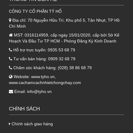
- Hơn hết, với độ dày vô cùng hoàn hảo
CÔNG TY CỔ PHẦN TỶ HỔ
100mm, sản phẩm giúp đem lại tính bảo ôn
cao cho các công trình đòi hỏi yêu cầu cao.
Địa chỉ:
70 Nguyễn Hữu Trí, Khu phố 5, Tân Nhựt, TP Hồ
Chí Minh
- Khả năng đàn hồi, ngăn cháy lan của Panel
MST:
0316114959, cấp ngày 15/01/2020, cấp bởi Sở Kế
Glasswool đã được chứng nhận thông qua các
Hoạch Và Đầu Tư TP HCM - Phòng Đăng Ký Kinh Doanh
kiểm tra, đánh giá vô cùng nghiêm ngặt.
Hỗ trợ trực tuyến:
0935 53 68 79
Tư vấn bán hàng:
0909 32 68 79
1.3. Lớp bên trong tấm Panel Glasswool
3 lớp là lớp tôn
Chăm sóc khách hàng:
(028) 38 86 68 79
- Cuối cùng là lớp tôn nằm ở phía bên trong
Website:
www.tyho.vn
,
www.cachamcachnhietchongchay.com
của tấm
Panel Glasswool
. Lớp tôn này được
Email:
info@tyho.vn
cấu tạo tương tự với lớp tôn nền bên ngoài,
đều có độ dày 0.5mm.
CHÍNH SÁCH
- Lớp tôn này đảm bảo được tính đồng bộ, liên
kết hoàn hảo cho sản phẩm. Đem lại tính thẩm
Chính sách giao hàng
mỹ, sự hoàn hảo cho công trình. Tăng tính