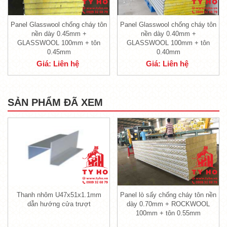
Panel Glasswool chống cháy tôn
Panel Glasswool chống cháy tôn
nền dày 0.45mm +
nền dày 0.40mm +
GLASSWOOL 100mm + tôn
GLASSWOOL 100mm + tôn
0.45mm
0.40mm
Giá: Liên hệ
Giá: Liên hệ
SẢN PHẨM ĐÃ XEM
Panel Glasswool vách/trần 3 lớp (tôn + bông
thủy tinh + tôn)
Thanh nhôm U47x51x1.1mm
Panel lò sấy chống cháy tôn nền
dẫn hướng cửa trượt
dày 0.70mm + ROCKWOOL
1.1. Lớp bên ngoài của tấm Panel
100mm + tôn 0.55mm
Glasswool là lớp tôn