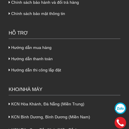
vững chắc, bền lâu hiệu quả.
Chính sách bảo hành và đổi trả hàng
Chính sách bảo mật thông tin
2. Ưu điểm của Panel Glasswool
chống cháy tôn nền dày 0.50mm +
HỖ TRỢ
Glasswool 100mm + tôn 0.50mm
Sản phẩm
Panel Glasswool chống cháy tôn
Hướng dẫn mua hàng
nền dày 0.50mm + Glasswool 100mm + tôn
Hướng dẫn thanh toán
0.50mm
sở hữu rất nhiều ưu điểm vượt trội:
Hướng dẫn thi công lắp đặt
- Khả năng chống cháy hiệu quả, giúp giảm
thiểu cháy nổ cho công trình. Tuy nhiên, loại
KHO/NHÀ MÁY
vật liệu này vẫn đảm bảo được độ vững chắc
cho công trình.
KCN Hòa Khánh, Đà Nẵng (Miền Trung)
- Quá trình thi công, vận chuyển sản phẩm
KCN Bình Dương, Bình Dương (Miền Nam)
cũng linh hoạt, đơn giản. Giúp tiết kiệm được
chi phí nhân công và thời gian hiệu quả.