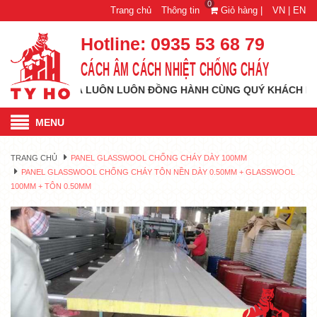
0
Trang chủ
Thông tin
Giỏ hàng |
VN |
EN
Hotline:
0935 53 68 79
CÁCH ÂM CÁCH NHIỆT CHỐNG CHÁY
O MỚI VÀ LUÔN LUÔN ĐỒNG HÀNH CÙNG QUÝ KHÁCH HÀNG MỌI L
MENU
TRANG CHỦ
PANEL GLASSWOOL CHỐNG CHÁY DÀY 100MM
PANEL GLASSWOOL CHỐNG CHÁY TÔN NỀN DÀY 0.50MM + GLASSWOOL
100MM + TÔN 0.50MM