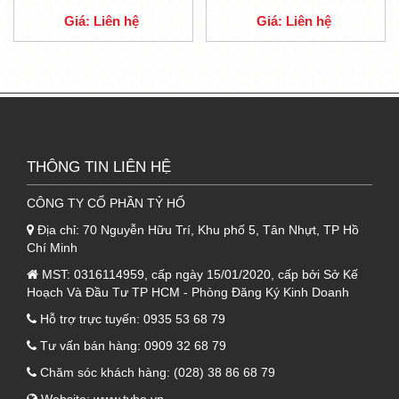
Giá: Liên hệ
Giá: Liên hệ
chắn này là nhờ EPS được sản xuất dưới
dạng hạt.
- Mỗi hạt EPS đều có chứa rất nhiều loại chất
khí bên trong, riêng không khí chiếm tới 98%.
- Không những thế, nhờ lớp EPS này mà sản
phẩm
Panel EPS vân gỗ
có rất nhiều đặc tính
THÔNG TIN LIÊN HỆ
ưu việt, luôn nhận được sự hài lòng của khách
hàng.
CÔNG TY CỔ PHẦN TỶ HỔ
- Chẳng hạn như tính năng cách âm, giữ nhiệt,
Địa chỉ:
70 Nguyễn Hữu Trí, Khu phố 5, Tân Nhựt, TP Hồ
cách nhiệt, chống nóng tốt, chống cháy vô
Chí Minh
cùng hiệu quả. Không những thế, khả năng
MST:
0316114959, cấp ngày 15/01/2020, cấp bởi Sở Kế
Hoạch Và Đầu Tư TP HCM - Phòng Đăng Ký Kinh Doanh
chống dột, chống thấm cũng vô cùng tuyệt
Hỗ trợ trực tuyến:
0935 53 68 79
vời,…
Tư vấn bán hàng:
0909 32 68 79
- Trên đây là những thông tin cơ bản của
vật
liệu
Panel EPS vân gỗ cách nhiệt 3 lớp (tôn
Chăm sóc khách hàng:
(028) 38 86 68 79
+ EPS + tôn)
. Quý khách hàng gần xa có thể
Website:
www.tyho.vn
,