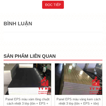
chi tiết về dòng
Panel EPS vân gỗ
này nhé.
ĐỌC TIẾP
XEM THÊM:
TỶ HỔ - ĐỊA CHỈ UY TÍN CUNG
CẤP PANEL GIÁ RẺ KHU VỰC PHÍA NAM
VÀ TRÊN TOÀN QUỐC
BÌNH LUẬN
1. Cấu tạo của
Panel EPS vân gỗ
cách nhiệt 3 lớp (tôn + EPS + tôn)
SẢN PHẨM LIÊN QUAN
Panel EPS màu xám lông chuột
Panel EPS màu vàng kem cách
cách nhiệt 3 lớp (tôn + EPS +
nhiệt 3 lớp (tôn + EPS + tôn)