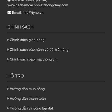
www.cachamcachnhietchongchay.com
liên hệ Tỷ Hổ để đặt kích thước chiều dài,
Email:
info@tyho.vn
chiều rộng mà mình mong muốn.
2. Ưu điểm của
Panel EPS vân gỗ
CHÍNH SÁCH
cách nhiệt 3 lớp (tôn + EPS + tôn)
Chính sách giao hàng
-
Tấm Panel EPS
có tính năng chống nóng,
Chính sách bảo hành và đổi trả hàng
cách nhiệt vô cùng hiệu quả.
- Có tính năng cách âm, chống cháy tuyệt vời.
Chính sách bảo mật thông tin
- Có đặc tính là chắc chắn, cứng, độ bền cao,
khả năng chịu lực tốt.
HỖ TRỢ
- Có tính thẩm mỹ cao, tạo sự hài hòa cho
toàn bộ không gian xung quanh.
Hướng dẫn mua hàng
Hướng dẫn thanh toán
3. Tính ứng dụng của
Panel EPS
Hướng dẫn thi công lắp đặt
vân gỗ cách nhiệt 3 lớp (tôn + EPS