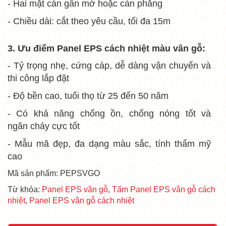
- Hai mặt cán gân mờ hoặc cán phẳng
- Chiều dài: cắt theo yêu cầu, tối đa 15m
3. Ưu điểm Panel EPS cách nhiệt
màu vân gỗ
:
- Tỷ trọng nhẹ, cứng cáp, dễ dàng vận chuyển và
thi công lắp đặt
- Độ bền cao, tuổi thọ từ 25 đến 50 năm
- Có khả năng chống ồn, chống nóng tốt và
ngăn cháy cực tốt
- Mẫu mã đẹp, đa dạng màu sắc, tính thẩm mỹ
cao
Mã sản phẩm: PEPSVGO
Từ khóa:
Panel EPS vân gỗ
,
Tấm Panel EPS vân gỗ cách
nhiệt
,
Panel EPS vân gỗ cách nhiệt