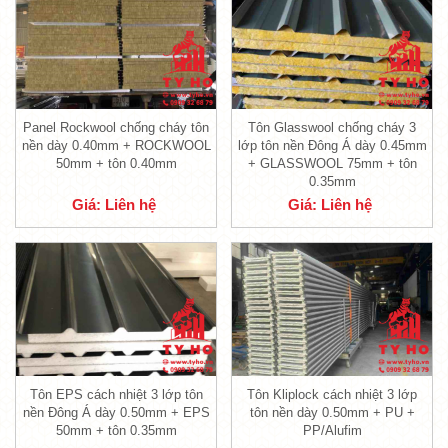
cao cho sản phẩm Panel.
- Những loại tôn chất lượng mà các bạn nên
sử dụng là tôn Phương Nam, tôn Đông Á, tôn
Hoa Sen,… Đây là 3 loại tôn Việt vô cùng uy
tín, chất lượng, luôn nhận được đánh giá tốt
Panel Rockwool chống cháy tôn
Tôn Glasswool chống cháy 3
từ khách hàng.
nền dày 0.40mm + ROCKWOOL
lớp tôn nền Đông Á dày 0.45mm
50mm + tôn 0.40mm
+ GLASSWOOL 75mm + tôn
- Với độ dày của 2 lớp tôn này, nó sẽ giúp
0.35mm
cho
tấm tôn Panel EPS
có được độ cứng, độ
Giá: Liên hệ
Giá: Liên hệ
chắc chắn và bền bỉ theo thời gian. Sản
phẩm này phù hợp đối với những công trình
có nền móng yếu ở điều kiện bình thường.
1.2. Lớp lõi ở giữa là xốp EPS cách
nhiệt
- EPS được xem là loại
vật liệu bảo ôn
rất
Tôn EPS cách nhiệt 3 lớp tôn
Tôn Kliplock cách nhiệt 3 lớp
nền Đông Á dày 0.50mm + EPS
tôn nền dày 0.50mm + PU +
cứng, chắc chắn mắc dù chúng có tỉ trọng siêu
50mm + tôn 0.35mm
PP/Alufim
nhẹ. Để có được đặc tính nhẹ mà cứng, chắc