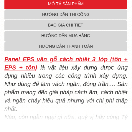
MÔ TẢ SẢN PHẨM
HƯỚNG DẪN THI CÔNG
BÁO GIÁ CHI TIẾT
HƯỚNG DẪN MUA HÀNG
HƯỚNG DẪN THANH TOÁN
Panel EPS vân gỗ cách nhiệt 3 lớp (tôn +
EPS + tôn)
là vật liệu xây dựng được ứng
dụng nhiều trong các công trình xây dựng.
Như dùng để làm vách ngăn, đóng trần,... Sản
phẩm mang đến giải pháp cách âm, cách nhiệt
và ngăn cháy hiệu quả nhưng với chi phí thấp
nhất.
Nào, còn ngần ngại gì nữa, quý vị hãy cùng Tỷ
Hổ khám phá bài viết dưới đây để biết thêm