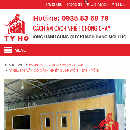
0
Trang chủ
Thông tin
Giỏ hàng |
VN |
EN
Hotline:
0935 53 68 79
CÁCH ÂM CÁCH NHIỆT CHỐNG CHÁY
 LUÔN ĐỒNG HÀNH CÙNG QUÝ KHÁCH HÀNG MỌI LÚC MỌI NƠI!!!
MENU
TRANG CHỦ
PANEL MÀU, VÂN GỖ VÀ VÂN GẠCH
PANEL EPS VÂN GỖ CÁCH NHIỆT 3 LỚP (TÔN + EPS + TÔN)