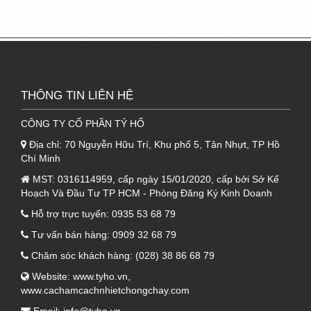
đem lại sự tiện dụng cho người dùng.
2. Ưu điểm của mút tiêu âm kim tự
tháp
Nhờ cấu tạo đặc biệt từ chất liệu PE Foam xốp
THÔNG TIN LIÊN HỆ
mềm mại cùng tạo hình kim tự tháp trên bề
CÔNG TY CỔ PHẦN TỶ HỔ
mặt đã giúp mút kim tự tháp trở thành sản
phẩm nổi bật với nhiều ưu điểm vượt trội như:
Địa chỉ:
70 Nguyễn Hữu Trí, Khu phố 5, Tân Nhựt, TP Hồ
Chí Minh
2.1. Tính tiêu âm hoàn hảo
MST:
0316114959, cấp ngày 15/01/2020, cấp bởi Sở Kế
Hoạch Và Đầu Tư TP HCM - Phòng Đăng Ký Kinh Doanh
-
Mút tiêu âm kim tự tháp
thường được ứng
Hỗ trợ trực tuyến:
0935 53 68 79
dụng nhằm mục đích tiêu âm cho các công
Tư vấn bán hàng:
0909 32 68 79
trình, đặc biệt là dùng để tiêu âm cao tần,
Chăm sóc khách hàng:
(028) 38 86 68 79
trung tần, hút âm thấp tần dưới 500Hz.
Website:
www.tyho.vn
,
- Đặc biệt, với bề mặt thiết kế kim tự tháp đặc
www.cachamcachnhietchongchay.com
biệt, sản phẩm còn hỗ trợ tăng cường khả