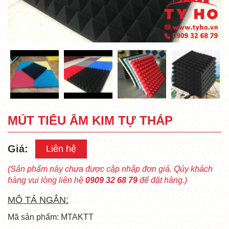
MÚT TIÊU ÂM KIM TỰ THÁP
Giá:
Liên hệ
(Sản phẩm này chưa được cập nhập đơn giá. Qúy khách
hàng vui lòng liên hệ
0909 32 68 79
để đặt hàng.)
MÔ TẢ NGẮN:
Mã sản phẩm: MTAKTT