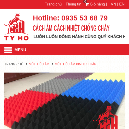
0
Trang chủ
Thông tin
Giỏ hàng |
VN |
EN
Hotline:
0935 53 68 79
CÁCH ÂM CÁCH NHIỆT CHỐNG CHÁY
AO MỚI VÀ LUÔN LUÔN ĐỒNG HÀNH CÙNG QUÝ KHÁCH HÀNG MỌI
MENU
TRANG CHỦ
MÚT TIÊU ÂM
MÚT TIÊU ÂM KIM TỰ THÁP