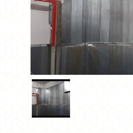
•
•
•