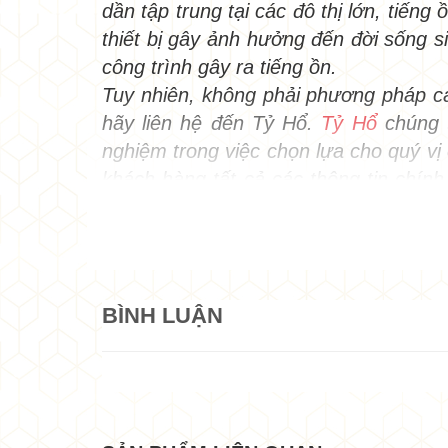
dần tập trung tại các đô thị lớn, tiến
thiết bị gây ảnh hưởng đến đời sống s
công trình gây ra tiếng ồn.
Tuy nhiên, không phải phương pháp cá
hãy liên hệ đến Tỷ Hổ.
Tỷ Hổ
chúng t
nghiệm trong việc chọn lựa cho quý vị
•
khách hàng tất cả các thông tin chín
•
0.45mm
, Tỷ Hổ xin mời quý vị tham 
XEM THÊM:
TỶ HỔ - NHÀ CUNG CẤ
1. Cấu tạo Panel soi lỗ tiê
BÌNH LUẬN
•