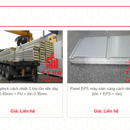
•
Tấm Panel tiêu âm đang được thi công
m Panel tiêu âm Rockwool
, nó có cấu tạo như t
iplock cách nhiệt 3 lớp tôn nền dày
Panel EPS màu xám sáng cách nhi
•
0.45mm + PU + tôn 0.35mm
(tôn + EPS + tôn)
được đục lỗ, đường kính lỗ khoảng 0.4mm, các l
ôn này cũng được sản xuất theo nhiều độ dạy khá
Giá: Liên hệ
Giá: Liên hệ
Hoa Sen, Phương Nam đều được Tỷ Hổ liên doanh