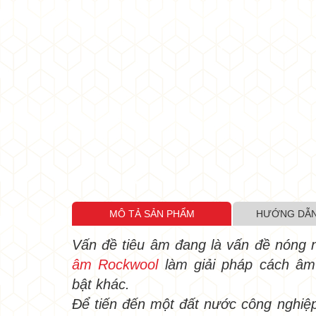
•
•
•
•
MÔ TẢ SẢN PHẨM
HƯỚNG DẪN
•
Vấn đề tiêu âm đang là vấn đề nóng 
•
•
âm Rockwool
làm giải pháp cách âm 
•
•
bật khác.
•
Để tiến đến một đất nước công nghiệp 