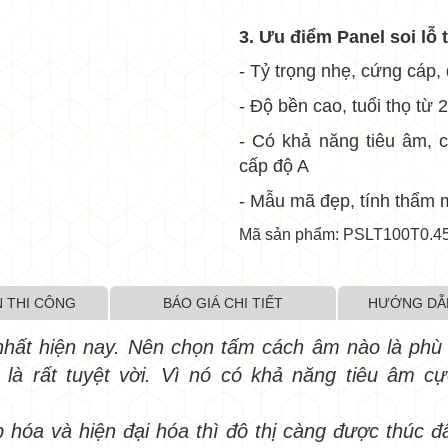
3. Ưu điểm
Panel soi lỗ 
- Tỷ trọng nhẹ, cứng cáp,
- Độ bền cao, tuổi thọ từ
•
- Có khả năng tiêu âm, 
cấp độ A
- Mẫu mã đẹp, tính thẩm 
•
Mã sản phẩm: PSLT100T0.4
 THI CÔNG
BÁO GIÁ CHI TIẾT
HƯỚNG DẪ
nhất hiện nay. Nên chọn tấm cách âm nào là phù
•
là rất tuyệt vời. Vì nó có khả năng tiêu âm c
hóa và hiện đại hóa thì đô thị càng được thúc đ