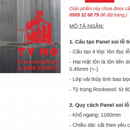
(Sản phẩm này chưa được cập
•
0909 32 68 79
để đặt hàng.)
•
MÔ TẢ NGẮN:
1. Cấu tạo Panel soi lỗ
- Cấu tạo 4 lớp: tôn đục l
- Hai mặt tôn là tôn liên
0.45mm (+-)
- Lớp vải thủy tinh bao 
- Tỷ trọng Rockwool: từ 8
•
2. Quy cách
Panel soi l
- Khổ ngang: 1160mm
- Chiều dài: cắt theo yêu 