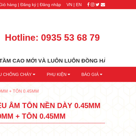
Giỏ hàng |
Đăng ký |
Đăng nhập
VN |
EN
Hotline:
0935 53 68 79
 MỚI VÀ LUÔN LUÔN ĐỒNG HÀNH CÙNG QUÝ KHÁC
ỆU CHỐNG CHÁY
PHỤ KIỆN
BÁO GIÁ
0MM + TÔN 0.45MM
ÊU ÂM TÔN NỀN DÀY 0.45MM
MM + TÔN 0.45MM