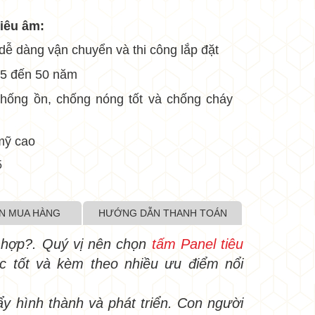
•
tiêu âm:
 dễ dàng vận chuyển và thi công lắp đặt
 25 đến 50 năm
•
chống ồn, chống nóng tốt và chống cháy
•
•
mỹ cao
5
•
•
N MUA HÀNG
HƯỚNG DẪN THANH TOÁN
 hợp?. Quý vị nên chọn
tấm Panel tiêu
ực tốt và kèm theo nhiều ưu điểm nổi
•
ẩy hình thành và phát triển. Con người