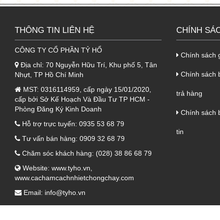
hàng, ngoài các thương hiệu trên thì qu
1.2. Lớp kế tiếp là vải thủy tinh
THÔNG TIN LIÊN HỆ
CHÍNH SÁ
-
Lớp kế tiếp
là lớp vải thủy tinh, nó
CÔNG TY CỔ PHẦN TỶ HỔ
o
Chính sách 
khả năng chịu được nhiệt độ từ -70
C 
Địa chỉ:
70 Nguyễn Hữu Trí, Khu phố 5, Tân
- Vải thủy tinh dạng sợi siêu bền, mềm
Chính sách b
Nhựt, TP Hồ Chí Minh
MST:
0316114959, cấp ngày 15/01/2020,
1.3. Lớp lõi ở giữa là Rockwool
trả hàng
cấp bởi Sở Kế Hoạch Và Đầu Tư TP HCM -
-
Là lớp bông khoáng Dragon Rockwool,
Phòng Đăng Ký Kinh Doanh
Chính sách 
nhiệt độ bên trong so với bên ngoài
Hỗ trợ trực tuyến:
0935 53 68 79
tin
chống cháy.
Tư vấn bán hàng:
0909 32 68 79
- Lớp này có tỷ trọng từ 80 đến 120 k
Chăm sóc khách hàng:
(028) 38 86 68 79
Website:
www.tyho.vn
,
1.4. Lớp cuối cùng là lớp tôn
www.cachamcachnhietchongchay.com
-
Là lớp tôn, màu sắc và độ dày của l
Email:
info@tyho.vn
cho phù hợp.