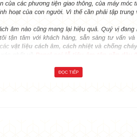
g ồn của các phương tiện giao thông, của máy móc 
inh hoạt của con người. Vì thế cần phải tập trun
ch âm nào cũng mang lại hiệu quả. Quý vị đang rấ
ôi tận tâm với khách hàng, sẵn sàng tư vấn và h
 các
vật liệu cách âm, cách nhiệt và chống chá
•
h xác nhất về
Panel soi lỗ tiêu âm tôn nền d
•
khảo nhé.
P PANEL VÁCH NGĂN, PANEL TRẦN GIÁ TỐT,
ĐỌC TIẾP
u âm tôn nền dày 0.45mm + ROCKWOOL 
•
•