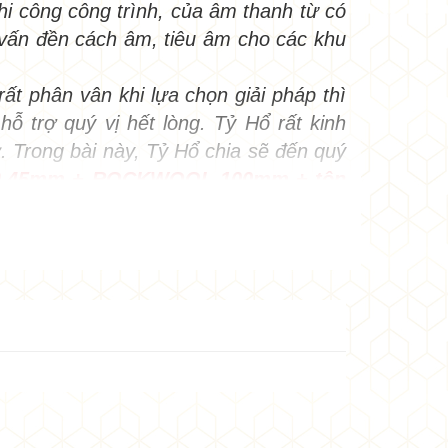
thi công công trình, của âm thanh từ có
g vấn đền cách âm, tiêu âm cho các khu
•
•
•
•
t phân vân khi lựa chọn giải pháp thì
•
ỗ trợ quý vị hết lòng. Tỷ Hổ rất kinh
•
y
. Trong bài này, Tỷ Hổ chia sẽ đến quý
ày 0.45mm + ROCKWOOL 100mm + tôn
 GIAO HÀNG TOÀN QUỐC
•
•
100mm + tôn 0.45mm