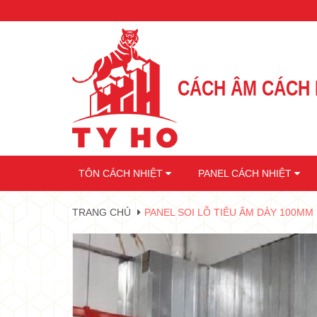
CÁCH ÂM CÁCH 
•
TÔN CÁCH NHIỆT
PANEL CÁCH NHIỆT
TRANG CHỦ
PANEL SOI LỖ TIÊU ÂM DÀY 100MM
•