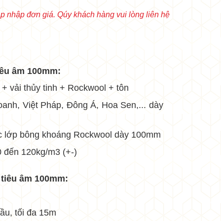
 nhập đơn giá. Qúy khách hàng vui lòng liên hệ
•
 tiêu âm 100mm:
•
ỗ + vải thủy tinh + Rockwool + tôn
 doanh, Việt Pháp, Đông Á, Hoa Sen,... dày
•
bọc lớp bông khoáng Rockwool dày 100mm
•
0 đến 120kg/m3 (+-)
ỗ tiêu âm 100mm:
•
cầu, tối đa 15m