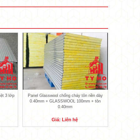
•
•
•
hế nào?. Tỷ Hổ và quý vị cùng nhau tìm
ệt 3 lớp
Panel Glasswool chống cháy tôn nền dày
0.40mm + GLASSWOOL 100mm + tôn
0.40mm
ỗ này giúp âm thanh thẩm thấu vào tấm
c nhau, nên tùy theo mục đích sử dụng
Giá: Liên hệ
 sản xuất và cung cấp cho quý khách
•