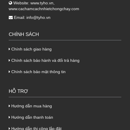
Website:
www.tyho.vn
,
sản phẩm.
www.cachamcachnhietchongchay.com
1.3.
Lớp cuối cùng của tôn PU 3 lớp Hoa
Email:
info@tyho.vn
Sen
CHÍNH SÁCH
-
Là lớp nằm bên dưới của 2 lớp phía trên,
được làm bằng giấy bạc và màu của nó cũng
Chính sách giao hàng
là màu bạc rất đẹp nhé.
Chính sách bảo hành và đổi trả hàng
-
Lớp giấy bạc này có độ dày 0.06.
Chính sách bảo mật thông tin
1.4. Tóm tắt các thông số kỹ thuật của
sản phẩm
tôn PU cách nhiệt Hoa Sen 3
lớp (tôn + PU + giấy bạc)
HỖ TRỢ
Lớp
Loại
Độ dày
Màu sắc
Hướng dẫn mua hàng
cấu tạo
vật liệu
(mm)
Hướng dẫn thanh toán
Lớp đầu
Tôn Hoa Sen
0.35
Theo màu tôn
tiên
Hướng dẫn thi công lắp đặt