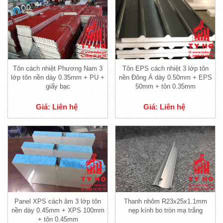
Cấu tạo tôn PU cách nhiệt 3 lớp (tôn Hoa Sen
+ PU chống nóng + giấy bạc)
Chỉ cần nghe cái tên
tôn PU cách nhiệt
3 lớp
cùng với hình vẽ kỹ thuật do Tỷ Hổ cung cấp
Tôn cách nhiệt Phương Nam 3
Tôn EPS cách nhiệt 3 lớp tôn
lớp tôn nền dày 0.35mm + PU +
nền Đông Á dày 0.50mm + EPS
thì quý khách hàng cũng một phần có thể hiểu
giấy bạc
50mm + tôn 0.35mm
cấu tạo của nó rồi còn gì nữa. Để biết rõ hơn
Giá: Liên hệ
Giá: Liên hệ
thì xin mời quý vị đọc bài viết này nhé:
1.1. Lớp đầu tiên của tôn cách nhiệt Hoa
Sen là lớp tôn
-
Lớp này được làm bằng tôn, các tác dụng
bảo vệ các lớp bên dưới và chịu ảnh hưởng
trực tiếp của thời tiết.
Panel XPS cách âm 3 lớp tôn
Thanh nhôm R23x25x1.1mm
-
Lớp tôn của sản phẩm
tôn PU cách nhiệt
nền dày 0.45mm + XPS 100mm
nẹp kính bo tròn mạ trắng
+ tôn 0.45mm
Hoa Sen
có nhiều độ dày khác nhau, tùy theo