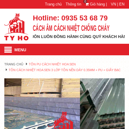
0
Trang chủ
Thông tin
Giỏ hàng |
VN |
EN
Hotline:
0935 53 68 79
CÁCH ÂM CÁCH NHIỆT CHỐNG CHÁY
I VÀ LUÔN LUÔN ĐỒNG HÀNH CÙNG QUÝ KHÁCH HÀNG MỌI LÚC 
MENU
TRANG CHỦ
TÔN PU CÁCH NHIỆT HOA SEN
TÔN CÁCH NHIỆT HOA SEN 3 LỚP TÔN NỀN DÀY 0.35MM + PU + GIẤY BẠC