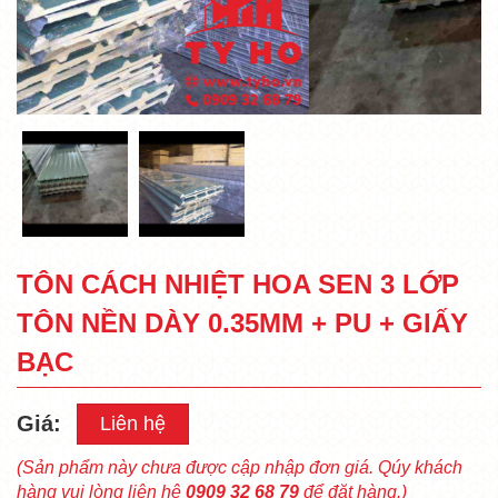
TÔN CÁCH NHIỆT HOA SEN 3 LỚP
TÔN NỀN DÀY 0.35MM + PU + GIẤY
BẠC
Giá:
Liên hệ
(Sản phẩm này chưa được cập nhập đơn giá. Qúy khách
hàng vui lòng liên hệ
0909 32 68 79
để đặt hàng.)