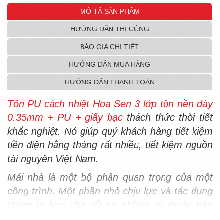
MÔ TẢ SẢN PHẨM
HƯỚNG DẪN THI CÔNG
BÁO GIÁ CHI TIẾT
HƯỚNG DẪN MUA HÀNG
HƯỚNG DẪN THANH TOÁN
Tôn PU cách nhiệt Hoa Sen 3 lớp tôn nền dày
0.35mm + PU + giấy bạc
thách thức thời tiết
khắc nghiệt. Nó giúp quý khách hàng tiết kiệm
tiền điện hằng tháng rất nhiều, tiết kiệm nguồn
tài nguyên Việt Nam.
Mái nhà là một bộ phận quan trọng của một
công trình. Một phần nhỏ chịu lực và tác dụng
chính là bao che tất cả những gì thuộc bên
trong kể cả con người khỏi chịu ảnh hưởng