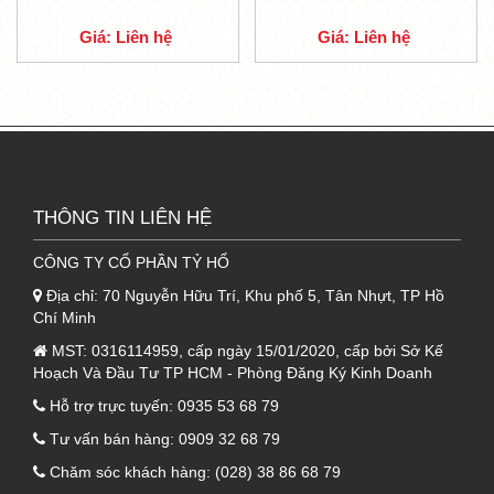
tầm quan trọng hay mục đích sử dụng của
Giá: Liên hệ
Giá: Liên hệ
công trình mà có thể lựa chọn.
-
Lớp này được Tỷ Hổ liên doanh sản xuất
đúng hãng Hoa Sen, theo màu của Hoa Sen
nên quý khách hàng yên tâm sử dụng nhé.
1.2. Lớp thứ hai của tôn xốp PU cách
THÔNG TIN LIÊN HỆ
nhiệt Hoa Sen
CÔNG TY CỔ PHẦN TỶ HỔ
-
Lớp ở giữa này
được làm bằng xốp PU, nó
Địa chỉ:
70 Nguyễn Hữu Trí, Khu phố 5, Tân Nhựt, TP Hồ
tạo ra 6 sóng hay 11 sóng, thường đạt tỷ trọng
Chí Minh
3
gần bằng 33 kg/m
.
MST:
0316114959, cấp ngày 15/01/2020, cấp bởi Sở Kế
Hoạch Và Đầu Tư TP HCM - Phòng Đăng Ký Kinh Doanh
-
Tích hợp với tính liên kết và đàn hồi tạo nên
Hỗ trợ trực tuyến:
0935 53 68 79
một sản phẩn
tôn cách nhiệt
Hoa Sen trên cả
tuyệt vời.
Tư vấn bán hàng:
0909 32 68 79
Chăm sóc khách hàng:
(028) 38 86 68 79
-
Lớp này là lớp có chức năng cách nhiệt của