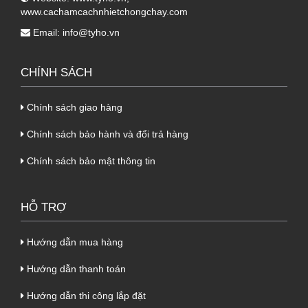
www.cachamcachnhietchongchay.com
Email:
info@tyho.vn
Tôn bông thủy tinh Glasswool 3 lớp (tôn +
CHÍNH SÁCH
Glasswool + tôn)
Chính sách giao hàng
Tôn cách nhiệt chống cháy Glasswool
được
Chính sách bảo hành và đổi trả hàng
cấu tạo bởi 3 lớp rất đặt biệt. Sau đây, Tỷ Hổ
chúng tôi xin mời quý khách hàng cùng tìm
Chính sách bảo mật thông tin
hiểu:
1.1. Lớp thứ nhất của tôn bông thủy tinh
HỖ TRỢ
3 lớp
Hướng dẫn mua hàng
- Lớp này làm bằng tôn dày 0.45mm, nằm ở
bên trên, trực tiếp chịu nắng mưa.
Hướng dẫn thanh toán
- Được sản xuất bởi nhà máy theo công nghệ
Hướng dẫn thi công lắp đặt