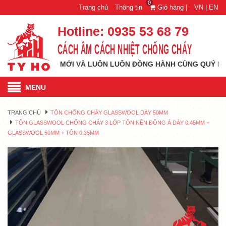
0
Trang chủ
Thông tin
Giỏ hàng |
VN |
EN
Hotline:
0935 53 68 79
CÁCH ÂM CÁCH NHIỆT CHỐNG CHÁY
ỚI TẦM CAO MỚI VÀ LUÔN LUÔN ĐỒNG HÀNH CÙNG QUÝ KHÁCH H
MENU
TRANG CHỦ
TÔN CHỐNG CHÁY GLASSWOOL DÀY 50MM
TÔN GLASSWOOL CHỐNG CHÁY 3 LỚP TÔN NỀN ĐÔNG Á DÀY 0.45MM +
GLASSWOOL 50MM + TÔN 0.35MM