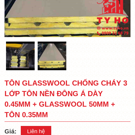
TÔN GLASSWOOL CHỐNG CHÁY 3
LỚP TÔN NỀN ĐÔNG Á DÀY
0.45MM + GLASSWOOL 50MM +
TÔN 0.35MM
Giá:
Liên hệ