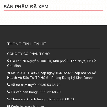
XEM THÊM:
TOP 10 CÔNG TY UY TÍN CUNG
SẢN PHẨM ĐÃ XEM
CẤP TÔN CÁCH NHIỆT, PANEL CÁCH NHIỆT
VÀ VẬT LIỆU CÁCH ÂM CÁCH NHIỆT
CHỐNG CHÁY
1. Cấu tạo tôn Glasswool 3 lớp tôn
nền Đông Á dày 0.45mm +
THÔNG TIN LIÊN HỆ
Glasswool 50mm + tôn 0.35mm
CÔNG TY CỔ PHẦN TỶ HỔ
Địa chỉ:
70 Nguyễn Hữu Trí, Khu phố 5, Tân Nhựt, TP Hồ
Chí Minh
MST:
0316114959, cấp ngày 15/01/2020, cấp bởi Sở Kế
Hoạch Và Đầu Tư TP HCM - Phòng Đăng Ký Kinh Doanh
Hỗ trợ trực tuyến:
0935 53 68 79
Tư vấn bán hàng:
0909 32 68 79
Chăm sóc khách hàng:
(028) 38 86 68 79
Website:
www.tyho.vn
,