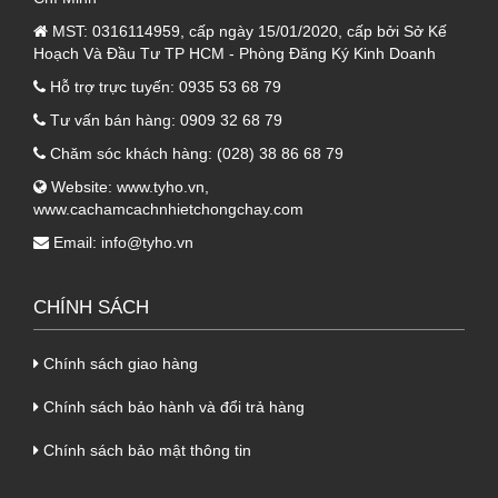
0.50mm, được sơn tĩnh điện bao phủ bên
MST:
0316114959, cấp ngày 15/01/2020, cấp bởi Sở Kế
ngoài. Đem lại khả năng chống nóng vô cùng
Hoạch Và Đầu Tư TP HCM - Phòng Đăng Ký Kinh Doanh
hiệu quả cho công trình.
Hỗ trợ trực tuyến:
0935 53 68 79
1.2. Lớp giữa là xốp EPS tỷ trọng cao
Tư vấn bán hàng:
0909 32 68 79
Chăm sóc khách hàng:
(028) 38 86 68 79
- Lớp giữa của
Panel EPS kho lạnh 3 lớp
Website:
www.tyho.vn
,
được chọn lựa sử dụng xốp EPS có tác dụng
www.cachamcachnhietchongchay.com
cách nhiệt, chống dột vô cùng hiệu quả. Nhờ
Email:
info@tyho.vn
vậy giúp giữ được nhiệt lạnh cho kho lạnh.
2. Ưu điểm của Panel EPS kho lạnh
CHÍNH SÁCH
3 lớp tôn nền dày 0.50mm + EPS
100mm + tôn 0.50mm
Chính sách giao hàng
Sản phẩm
Panel EPS kho lạnh 3 lớp tôn nền
Chính sách bảo hành và đổi trả hàng
dày 0.50mm + EPS 100mm + tôn 0.50mm
sở
Chính sách bảo mật thông tin
hữu rất nhiều ưu điểm vượt trội, và được đánh
giá phù hợp với không gian công trình kho