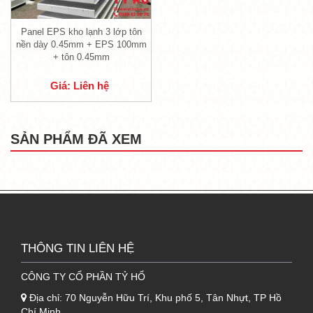
Panel EPS kho lạnh 3 lớp tôn
nền dày 0.45mm + EPS 100mm
+ tôn 0.45mm
Giá: Liên hệ
SẢN PHẨM ĐÃ XEM
Panel kho lạnh kho mát 3 lớp
1.1. Lớp tôn bao bọc bên ngoài của tấm
Panel kho lạnh
- Lớp tôn bao bọc sản phẩm
Panel EPS kho
THÔNG TIN LIÊN HỆ
lạnh 3 lớp tôn nền
được chọn lựa từ những
CÔNG TY CỔ PHẦN TỶ HỔ
thương hiệu tôn uy tín nhất trên thị trường.
- Độ dày của lớp tôn bao bọc này dày
Địa chỉ:
70 Nguyễn Hữu Trí, Khu phố 5, Tân Nhựt, TP Hồ
Chí Minh