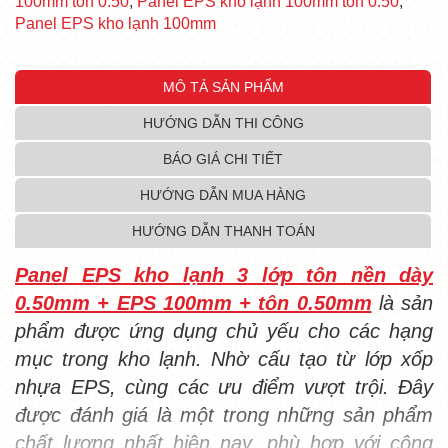
100mm tôn 0.50
,
Panel EPS kho lạnh 100mm tôn 0.50
,
Panel EPS kho lạnh 100mm
MÔ TẢ SẢN PHẨM
HƯỚNG DẪN THI CÔNG
BÁO GIÁ CHI TIẾT
HƯỚNG DẪN MUA HÀNG
HƯỚNG DẪN THANH TOÁN
Panel EPS kho lạnh 3 lớp tôn nền dày
0.50mm + EPS 100mm + tôn 0.50mm
là sản
phẩm được ứng dụng chủ yếu cho các hạng
mục trong kho lạnh. Nhờ cấu tạo từ lớp xốp
nhựa EPS, cùng các ưu điểm vượt trội. Đây
được đánh giá là một trong những sản phẩm
chất lượng nhất hiện nay, phù hợp với công