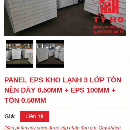
PANEL EPS KHO LẠNH 3 LỚP TÔN
NỀN DÀY 0.50MM + EPS 100MM +
TÔN 0.50MM
Giá:
Liên hệ
(Sản phẩm này chưa được cập nhập đơn giá. Qúy khách