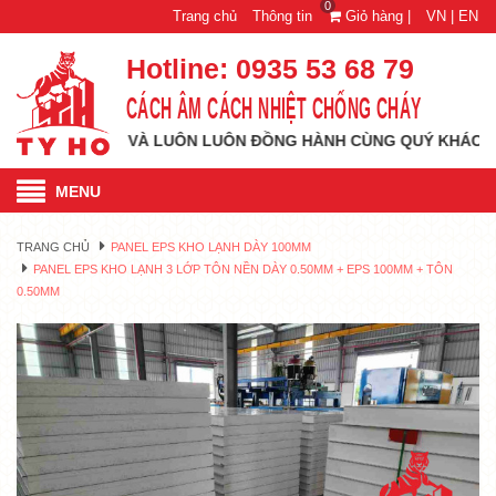
0
Trang chủ
Thông tin
Giỏ hàng |
VN |
EN
Hotline:
0935 53 68 79
CÁCH ÂM CÁCH NHIỆT CHỐNG CHÁY
 CAO MỚI VÀ LUÔN LUÔN ĐỒNG HÀNH CÙNG QUÝ KHÁCH HÀNG MỌ
MENU
TRANG CHỦ
PANEL EPS KHO LẠNH DÀY 100MM
PANEL EPS KHO LẠNH 3 LỚP TÔN NỀN DÀY 0.50MM + EPS 100MM + TÔN
0.50MM